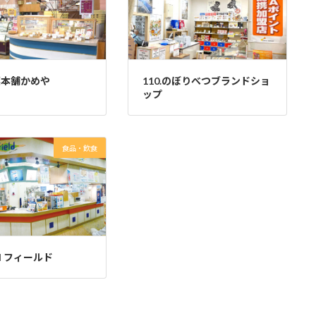
銘菓本舗かめや
110.のぼりべつブランドショ
ップ
食品・飲食
eld フィールド