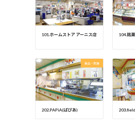
101.ホームストア アーニス店
104.
食品・飲食
202.PAPiA(ぱぴあ)
203.fi