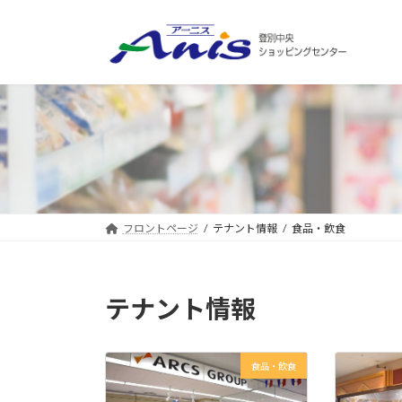
コ
ナ
ン
ビ
テ
ゲ
ン
ー
ツ
シ
へ
ョ
ス
ン
キ
に
ッ
移
プ
動
フロントページ
テナント情報
食品・飲食
テナント情報
食品・飲食