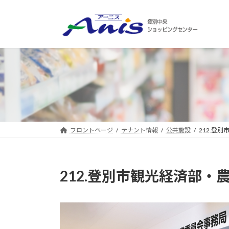
コ
ナ
ン
ビ
テ
ゲ
ン
ー
ツ
シ
へ
ョ
ス
ン
キ
に
ッ
移
プ
動
フロントページ
テナント情報
公共施設
212.登
212.登別市観光経済部・