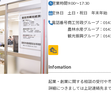
営業時間
9:00～17:30
定休日
土日・祝日 年末年始
電話番号
商工労政グループ：0143-
農林水産グループ：0143-
観光振興グループ：0143-
Infomation
起業・創業に関する相談の受付や
詳細につきましては上記連絡先ま