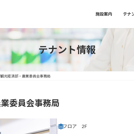
施設案内
テナ
テナント情報
別市観光経済部・農業委員会事務局
農業委員会事務局
フロア
2F