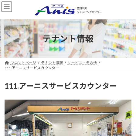
コ
ナ
ン
ビ
テ
ゲ
ン
ー
ツ
シ
へ
ョ
テナント情報
ス
ン
キ
に
ッ
移
プ
動
フロントページ
テナント情報
サービス・その他
111.アーニスサービスカウンター
111.アーニスサービスカウンター