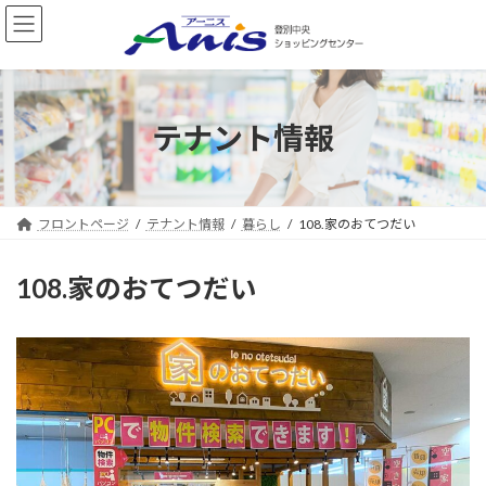
コ
ナ
ン
ビ
テ
ゲ
ン
ー
ツ
シ
へ
ョ
テナント情報
ス
ン
キ
に
ッ
移
プ
動
フロントページ
テナント情報
暮らし
108.家のおてつだい
108.家のおてつだい